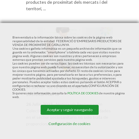
productes de proximitat dels mercats i del
territori, ...
Bienvenida/o a la información básica sobre las cookies de la página web
responsabilidad de la entidad: FEDERACIÓ D'EMPRESARIS PRODUCTORS DE
VENDA DE PROXIMITAT DE CATALUNYA
Una cookie o galleta informática es un pequeño archivo de información que se
guarda en tu ordenador, “smartphone” o tableta cada vez que visitas nuestra
página web. Algunas cookies son nuestras y otras pertenecen a empresas
externas que prestan servicios para nuestra página web.
Las cookies pueden ser de varios tipos: las cookies técnicas son necesarias para
que nuestra página web pueda funcionar, no necesitan de tu autorización y son
las únicas que tenemos activadas por defecto. El resto de cookies sirven para
mejorar nuestra página, para personalizarla en base a tus preferencias, o para
Seis meses de retos y adaptación en
poder mostrarte publicidad ajustada a tus búsquedas, gustos e intereses
personales. Puedes aceptar todas estas cookies pulsando el botón ACEPTAR o
el sector de la alimentación
configurarlas o rechazar su uso clicando en el apartado CONFIGURACIÓN DE
COOKIES.
sociosanitaria
Si quieres más información, consulta la
POLÍTICA DE COOKIES
de nuestra página
web.
26 Julio 2023
- Noticia via Restauración
Aceptar y seguir navegando
Colectiva La restauración de colectividades
en el sector sociosanitario no solo trata de
proporcionar comidas ...
Configuración de cookies