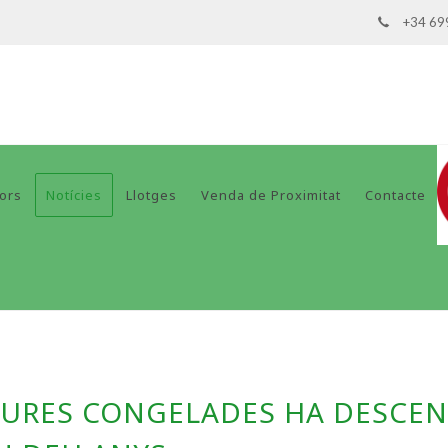
+34 69
dors
Notícies
Llotges
Venda de Proximitat
Contacte
DURES CONGELADES HA DESCEN