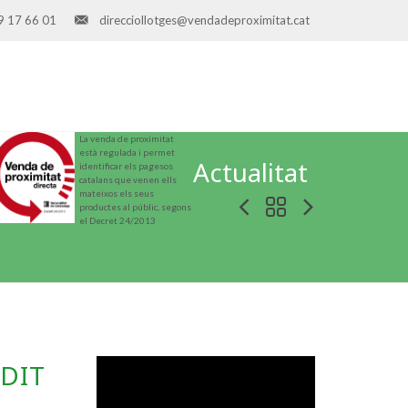
9 17 66 01
direcciollotges@vendadeproximitat.cat
La venda de proximitat
està regulada i permet
Actualitat
identificar els pagesos
catalans que venen ells
mateixos els seus
productes al públic, segons
el Decret 24/2013
DIT