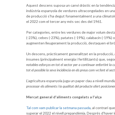
Aquest descens suposa un canvi dràstic en la tendència
indústria espanyola de verdures ultracongelades en una d
de producció s'ha degut fonamentalment a una climatol
el 2022 com el tercer any més sec des del 1961.
Per categories, entre les verdures de major volum dest
(-23%), cebes (-23%), patates (-19%), calabacín (-19%)
augmenten lleugerament la producció, destaquen el bròq
Un descens, pràcticament generalitzat en la producció, a
insumes (principalment energia i fertilitzants) que, seg
notables esforços en tot el sector per a continuar enfortint la
tot el possible la seva incidència en els preus com ve fent el s
L'agricultura espanyola juga un paper clau a nivell mund
processar els aliments i la qualitat del producte ofert posicionen
Mercat general d'aliments congelats a l'alça
Tal com vam publicar la setmana passada
, al contrari q
superar el 2022 el nivell prepandèmia. Després d'haver in