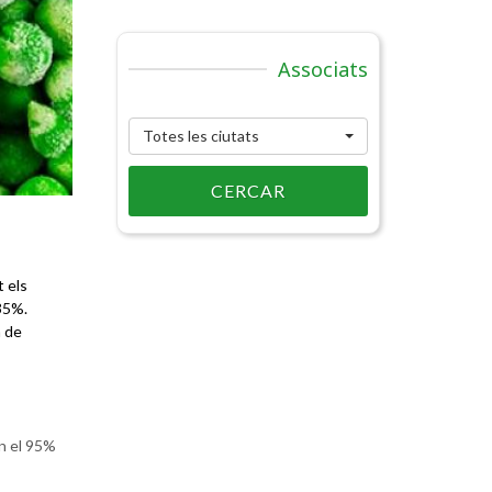
Associats
Totes les ciutats
CERCAR
t els
 35%.
a de
n el 95%