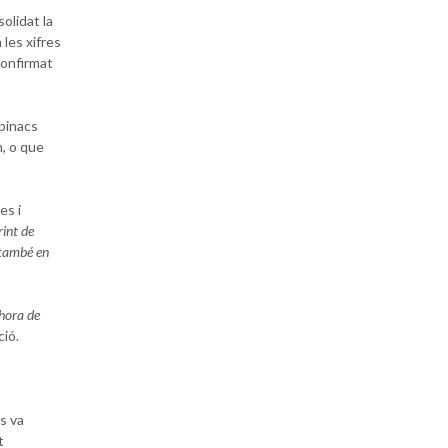
olidat la
les xifres
confirmat
spinacs
, o que
es i
rint de
t també en
'hora de
ció.
s va
t