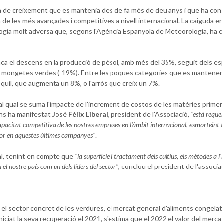
 de creixement que es mantenia des de fa més de deu anys i que ha cons
e les més avançades i competitives a nivell internacional. La caiguda en 
ogia molt adversa que, segons l'Agència Espanyola de Meteorologia, ha 
aca el descens en la producció de pèsol, amb més del 35%, seguit dels e
 o mongetes verdes (-19%). Entre les poques categories que es mantenen
uil, que augmenta un 8%, o l'arròs que creix un 7%.
l qual se suma l'impacte de l'increment de costos de les matèries primer
ons ha manifestat
José Félix Liberal
, president de l'Associació,
"està reque
 capacitat competitiva de les nostres empreses en l'àmbit internacional, esmortein
ector en aquestes últimes campanyes"
.
ial, tenint en compte que
"la superfície i tractament dels cultius, els mètodes a l
 el nostre país com un dels líders del sector"
, conclou el president de l'associa
ue el sector concret de les verdures, el mercat general d'aliments congelat
iciat la seva recuperació el 2021, s'estima que el 2022 el valor del merca