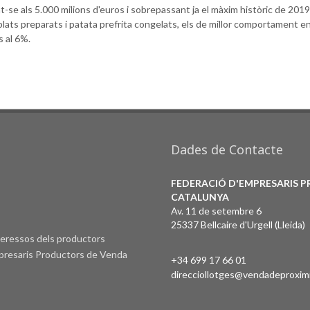
-se als 5.000 milions d'euros i sobrepassant ja el màxim històric de 2019
ts preparats i patata prefrita congelats, els de millor comportament en
s al 6%.
Dades de Contacte
FEDERACIÓ D'EMPRESARIS 
CATALUNYA
Av. 11 de setembre 6
25337 Bellcaire d'Urgell (Lleida)
nteressos dels productors
Empresaris Productors de Venda
+34 699 17 66 01
direcciollotges@vendadeproximi