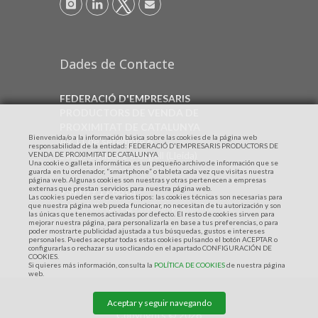
Dades de Contacte
FEDERACIÓ D'EMPRESARIS
PRODUCTORS DE VENDA DE
PROXIMITAT DE CATALUNYA
Bienvenida/o a la información básica sobre las cookies de la página web
Av. 11 de setembre 6
responsabilidad de la entidad: FEDERACIÓ D'EMPRESARIS PRODUCTORS DE
25337 Bellcaire d'Urgell (Lleida)
VENDA DE PROXIMITAT DE CATALUNYA
Una cookie o galleta informática es un pequeño archivo de información que se
guarda en tu ordenador, “smartphone” o tableta cada vez que visitas nuestra
página web. Algunas cookies son nuestras y otras pertenecen a empresas
externas que prestan servicios para nuestra página web.
+34 699 17 66 01
Las cookies pueden ser de varios tipos: las cookies técnicas son necesarias para
direcciollotges@vendadeproximitat.cat
que nuestra página web pueda funcionar, no necesitan de tu autorización y son
las únicas que tenemos activadas por defecto. El resto de cookies sirven para
mejorar nuestra página, para personalizarla en base a tus preferencias, o para
poder mostrarte publicidad ajustada a tus búsquedas, gustos e intereses
personales. Puedes aceptar todas estas cookies pulsando el botón ACEPTAR o
configurarlas o rechazar su uso clicando en el apartado CONFIGURACIÓN DE
COOKIES.
Si quieres más información, consulta la
POLÍTICA DE COOKIES
de nuestra página
web.
Aceptar y seguir navegando
Copyrights © 2026