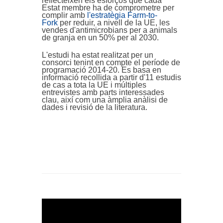
reflecteixen els esforços que cada
Estat membre ha de comprometre per
complir amb
l'estratègia Farm-to-
Fork
per reduir, a nivell de la UE, les
vendes d'antimicrobians per a animals
de granja en un 50% per al 2030.
L'estudi ha estat realitzat per un
consorci tenint en compte el període de
programació 2014-20. Es basa en
informació recollida a partir d'11 estudis
de cas a tota la UE i múltiples
entrevistes amb parts interessades
clau, així com una àmplia anàlisi de
dades i revisió de la literatura.