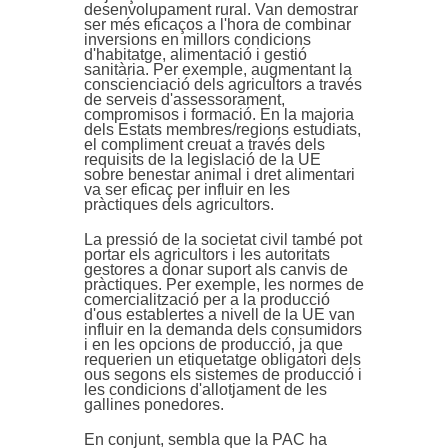
desenvolupament rural. Van demostrar
ser més eficaços a l'hora de combinar
inversions en millors condicions
d'habitatge, alimentació i gestió
sanitària. Per exemple, augmentant la
conscienciació dels agricultors a través
de serveis d'assessorament,
compromisos i formació. En la majoria
dels Estats membres/regions estudiats,
el compliment creuat a través dels
requisits de la legislació de la UE
sobre benestar animal i dret alimentari
va ser eficaç per influir en les
pràctiques dels agricultors.
La pressió de la societat civil també pot
portar els agricultors i les autoritats
gestores a donar suport als canvis de
pràctiques. Per exemple, les normes de
comercialització per a la producció
d'ous establertes a nivell de la UE van
influir en la demanda dels consumidors
i en les opcions de producció, ja que
requerien un etiquetatge obligatori dels
ous segons els sistemes de producció i
les condicions d'allotjament de les
gallines ponedores.
En conjunt, sembla que la PAC ha