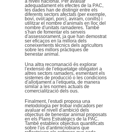
a nivell nacional. Per avaluar
adequadament els efectes de la PAC,
les dades han de distingir entre els
diferents sectors afectats (per exemple,
boví, oví/caprí, porcí, aviram, conills) i
utilitzar el nombre d'animals en lloc del
nombre d'unitats ramaderes. També
s'han de fomentar els serveis
d'assessorament, ja que han demostrat
ser eficaços en la millora dels
coneixements tècnics dels agricultors
sobre les millors pràctiques de
benestar animal.
Una altra recomanació és explorar
l'extensió de l'etiquetatge obligatori a
altres sectors ramaders, esmentant els
sistemes de producció o les condicions
d'allotjament a l'etiqueta, de manera
similar a les normes actuals de
comercialització dels ous.
Finalment, l'estudi proposa una
metodologia per trobar indicadors per
avaluar el nivell d'ambició dels
objectius de benestar animal proposats
en els Plans Estratègics de la PAC.
També estableix objectius quantificats
sobre l'ús d'antimicrobians que