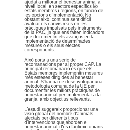
ajudat a millorar el benestar animal a
nivell local, en sectors específics i/o
estats membres i regions, en funció de
les opcions d'implementació. No
obstant això, continua sent difícil
avaluar els canvis reals en les
pràctiques impulsats pels instruments
de la PAC, ja que ens falten indicadors
que documentin els avanços en la
implementació de determinades
mesures o els seus efectes
corresponents.
Això porta a una sèrie de
recomanacions per al proper CAP. La
principal recomanació és que els
Estats membres implementin mesures
més esteses dirigides al benestar
animal. S'hauria de desenvolupar una
metodologia comuna de la UE per
documentar les millors pràctiques de
benestar animal per implementar a la
granja, amb objectius rellevants.
L'estudi suggereix proporcionar una
visió global del nombre d'animals
afectats per diferents tipus
d'intervencions que aborden el
benestar animal i l'ús d'antimicrobians