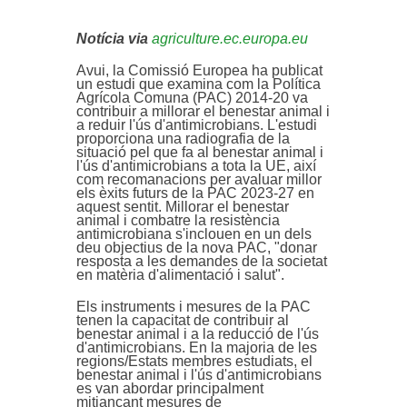
Notícia via
agriculture.ec.europa.eu
Avui, la Comissió Europea ha publicat
un estudi que examina com la Política
Agrícola Comuna (PAC) 2014-20 va
contribuir a millorar el benestar animal i
a reduir l'ús d'antimicrobians. L'estudi
proporciona una radiografia de la
situació pel que fa al benestar animal i
l'ús d'antimicrobians a tota la UE, així
com recomanacions per avaluar millor
els èxits futurs de la PAC 2023-27 en
aquest sentit. Millorar el benestar
animal i combatre la resistència
antimicrobiana s'inclouen en un dels
deu objectius de la nova PAC, "donar
resposta a les demandes de la societat
en matèria d'alimentació i salut".
Els instruments i mesures de la PAC
tenen la capacitat de contribuir al
benestar animal i a la reducció de l'ús
d'antimicrobians. En la majoria de les
regions/Estats membres estudiats, el
benestar animal i l'ús d'antimicrobians
es van abordar principalment
mitjançant mesures de