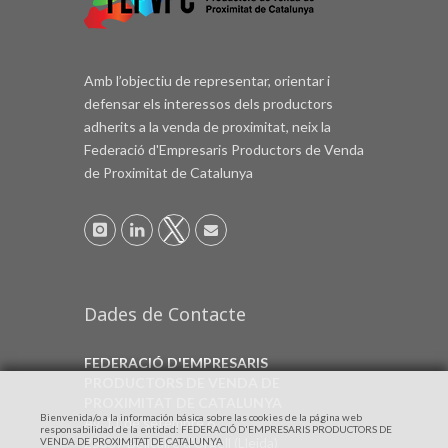
Amb l’objectiu de representar, orientar i
defensar els interessos dels productors
adherits a la venda de proximitat, neix la
Federació d'Empresaris Productors de Venda
de Proximitat de Catalunya
Dades de Contacte
FEDERACIÓ D'EMPRESARIS
PRODUCTORS DE VENDA DE
PROXIMITAT DE CATALUNYA
Bienvenida/o a la información básica sobre las cookies de la página web
Av. 11 de setembre 6
responsabilidad de la entidad: FEDERACIÓ D'EMPRESARIS PRODUCTORS DE
25337 Bellcaire d'Urgell (Lleida)
VENDA DE PROXIMITAT DE CATALUNYA