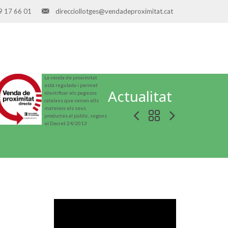
9 17 66 01
direcciollotges@vendadeproximitat.cat
La venda de proximitat
està regulada i permet
Actualitat
identificar els pagesos
catalans que venen ells
mateixos els seus
productes al públic, segons
el Decret 24/2013