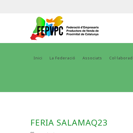
Inici
La Federació
Associats
Col·labora
FERIA SALAMAQ23