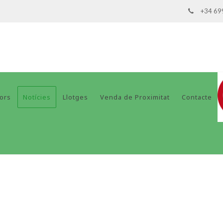
+34 69
dors
Notícies
Llotges
Venda de Proximitat
Contacte