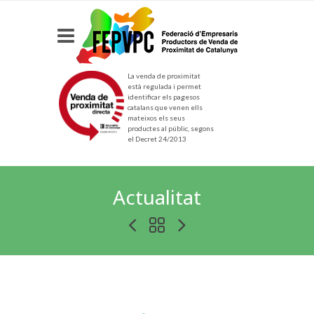
La venda de proximitat
està regulada i permet
identificar els pagesos
catalans que venen ells
mateixos els seus
productes al públic, segons
el Decret 24/2013
Actualitat