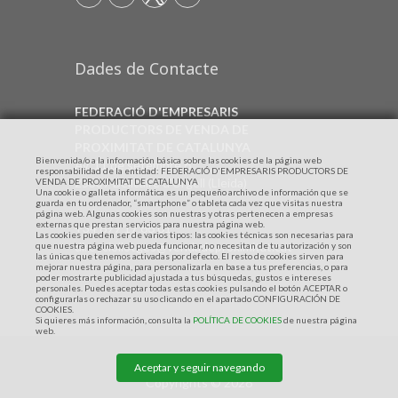
Dades de Contacte
FEDERACIÓ D'EMPRESARIS
PRODUCTORS DE VENDA DE
PROXIMITAT DE CATALUNYA
Bienvenida/o a la información básica sobre las cookies de la página web
Av. 11 de setembre 6
responsabilidad de la entidad: FEDERACIÓ D'EMPRESARIS PRODUCTORS DE
25337 Bellcaire d'Urgell (Lleida)
VENDA DE PROXIMITAT DE CATALUNYA
Una cookie o galleta informática es un pequeño archivo de información que se
guarda en tu ordenador, “smartphone” o tableta cada vez que visitas nuestra
página web. Algunas cookies son nuestras y otras pertenecen a empresas
externas que prestan servicios para nuestra página web.
+34 699 17 66 01
Las cookies pueden ser de varios tipos: las cookies técnicas son necesarias para
direcciollotges@vendadeproximitat.cat
que nuestra página web pueda funcionar, no necesitan de tu autorización y son
las únicas que tenemos activadas por defecto. El resto de cookies sirven para
mejorar nuestra página, para personalizarla en base a tus preferencias, o para
poder mostrarte publicidad ajustada a tus búsquedas, gustos e intereses
personales. Puedes aceptar todas estas cookies pulsando el botón ACEPTAR o
configurarlas o rechazar su uso clicando en el apartado CONFIGURACIÓN DE
COOKIES.
Si quieres más información, consulta la
POLÍTICA DE COOKIES
de nuestra página
web.
Aceptar y seguir navegando
Copyrights © 2026