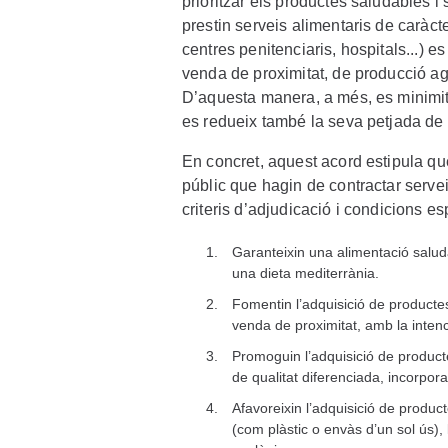
prioritzar els productes saludables i 
prestin serveis alimentaris de caràct
centres penitenciaris, hospitals...)
venda de proximitat, de producció agr
D’aquesta manera, a més, es minimit
es redueix també la seva petjada de 
En concret, aquest acord estipula que
públic que hagin de contractar servei
criteris d’adjudicació i condicions e
Garanteixin una alimentació saluda
una dieta mediterrània.
Fomentin l’adquisició de producte
venda de proximitat, amb la intenc
Promoguin l’adquisició de producte
de qualitat diferenciada, incorpor
Afavoreixin l’adquisició de product
(com plàstic o envàs d’un sol ús), l