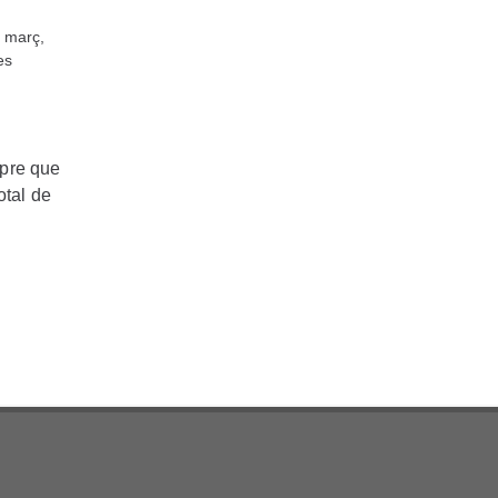
e març,
es
mpre que
otal de