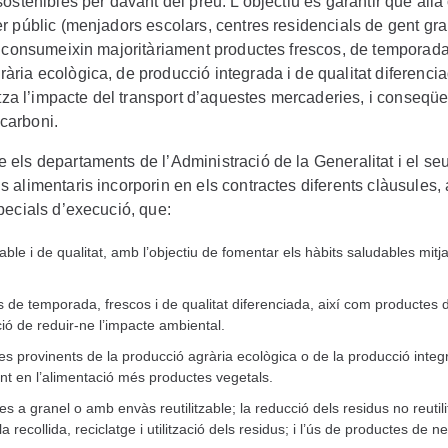
sostenibles per davant del preu. L’objectiu és garantir que allà
er públic (menjadors escolars, centres residencials de gent gra
 es consumeixin majoritàriament productes frescos, de temporada
ària ecològica, de producció integrada i de qualitat diferenci
za l’impacte del transport d’aquestes mercaderies, i conseqü
carboni.
 els departaments de l’Administració de la Generalitat i el se
s alimentaris incorporin en els contractes diferents clàusules
specials d’execució, que:
ble i de qualitat, amb l’objectiu de fomentar els hàbits saludables mitj
s de temporada, frescos i de qualitat diferenciada, així com productes 
ió de reduir-ne l’impacte ambiental.
s provinents de la producció agrària ecològica o de la producció integ
ant en l’alimentació més productes vegetals.
es a granel o amb envàs reutilitzable; la reducció dels residus no reutil
a recollida, reciclatge i utilització dels residus; i l’ús de productes de ne