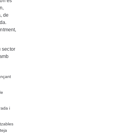
 on es
n,
, de
ada.
entment,
u sector
, amb
ançant
de
rada i
itzables
teja