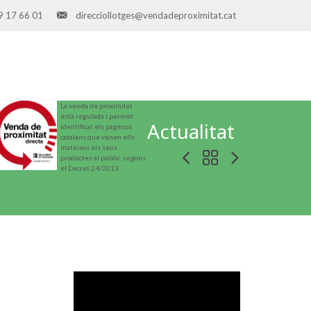
9 17 66 01
direcciollotges@vendadeproximitat.cat
La venda de proximitat
està regulada i permet
Actualitat
identificar els pagesos
catalans que venen ells
mateixos els seus
productes al públic, segons
el Decret 24/2013