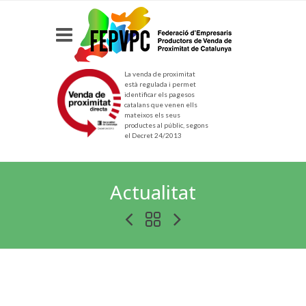
La venda de proximitat
està regulada i permet
identificar els pagesos
catalans que venen ells
mateixos els seus
productes al públic, segons
el Decret 24/2013
Actualitat