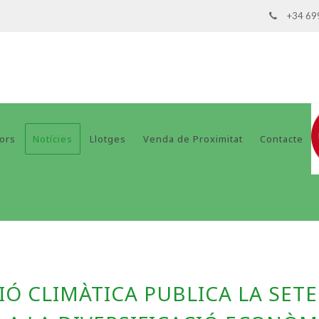
+34 69
dors
Notícies
Llotges
Venda de Proximitat
Contacte
IÓ CLIMÀTICA PUBLICA LA SET