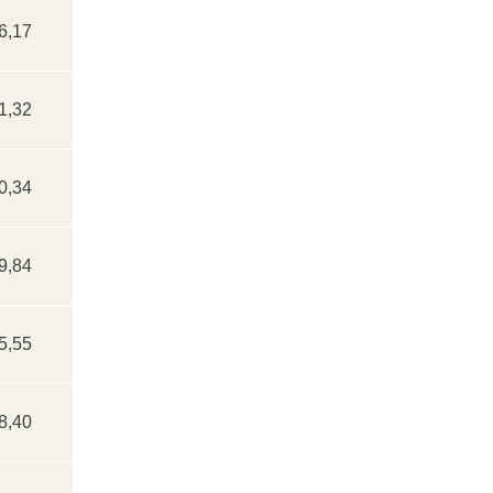
6,17
1,32
0,34
9,84
5,55
8,40