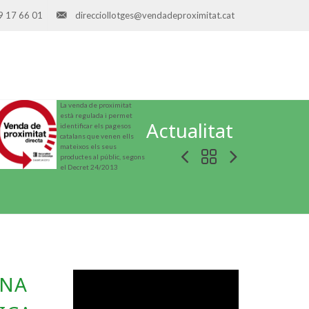
9 17 66 01
direcciollotges@vendadeproximitat.cat
La venda de proximitat
està regulada i permet
Actualitat
identificar els pagesos
catalans que venen ells
mateixos els seus
productes al públic, segons
el Decret 24/2013
ENA