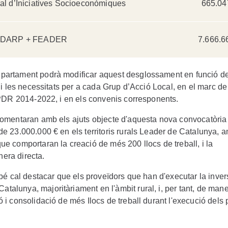
al d’Iniciatives Socioeconòmiques
665.04
l DARP + FEADER
7.666.6
partament podrà modificar aquest desglossament en funció de
s i les necessitats per a cada Grup d’Acció Local, en el marc de
l PDR 2014-2022, i en els convenis corresponents.
fomentaran amb els ajuts objecte d'aquesta nova convocatòria
de 23.000.000 € en els territoris rurals Leader de Catalunya, 
ue comportaran la creació de més 200 llocs de treball, i la
era directa.
mbé cal destacar que els proveïdors que han d'executar la inver
alunya, majoritàriament en l'àmbit rural, i, per tant, de man
 i consolidació de més Ilocs de treball durant l'execució dels 