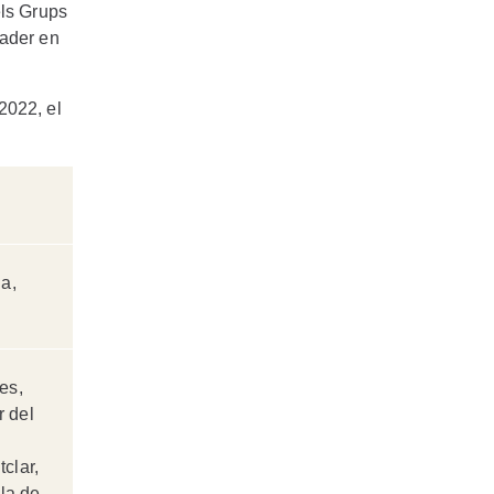
els Grups
eader en
2022, el
a,
es,
r del
clar,
la de