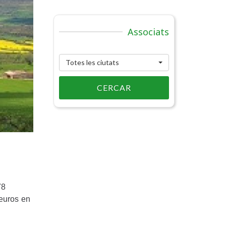
Associats
Totes les ciutats
CERCAR
78
’euros en