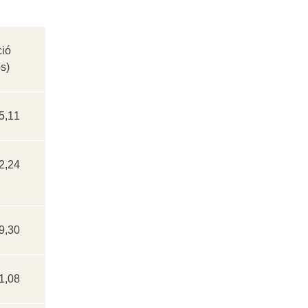
ció
s)
5,11
2,24
9,30
1,08