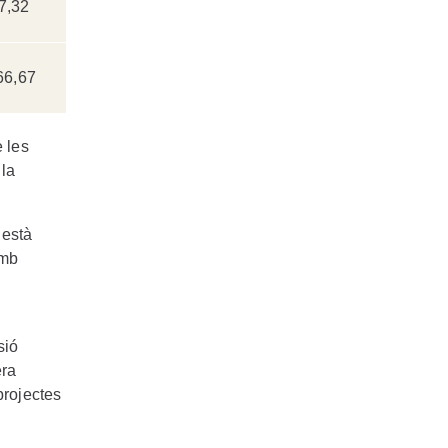
7,32
66,67
 les
 la
 està
amb
sió
era
projectes