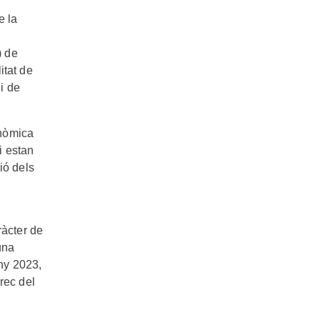
e la
) de
itat de
i de
onòmica
i estan
ió dels
ràcter de
una
ny 2023,
rec del