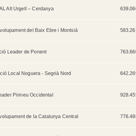
AL Alt Urgell – Cerdanya
639.06
volupament del Baix Ebre i Montsià
583.26
ció Leader de Ponent
763.66
ció Local Noguera - Segrià Nord
642.26
eader Pirineu Occidental
928.45
volupament de la Catalunya Central
776.48