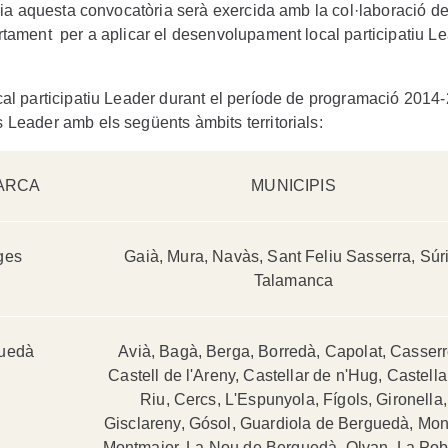
ncia aquesta convocatòria serà exercida amb la col·laboració d
tament per a aplicar el desenvolupament local participatiu L
al participatiu Leader durant el període de programació 2014-
Leader amb els següents àmbits territorials:
ARCA
MUNICIPIS
ges
Gaià, Mura, Navàs, Sant Feliu Sasserra, Súri
Talamanca
uedà
Avià, Bagà, Berga, Borredà, Capolat, Casserr
Castell de l'Areny, Castellar de n'Hug, Castella
Riu, Cercs, L'Espunyola, Fígols, Gironella,
Gisclareny, Gósol, Guardiola de Berguedà, Mont
Montmajor, La Nou de Berguedà, Olvan, La Pob