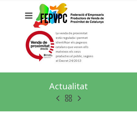
La venda de proximitat
està regulada i permet
identificar els pagesos
catalans que venen ells
mateixos els seus
productes al públic, segons
el Decret 24/2013
Actualitat