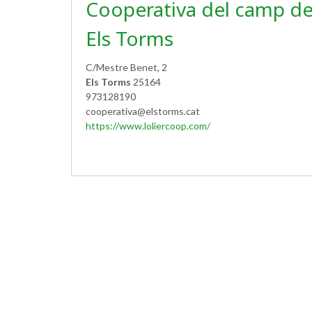
Cooperativa del camp d
Els Torms
C/Mestre Benet, 2
Els Torms
25164
973128190
cooperativa@elstorms.cat
https://www.loliercoop.com/