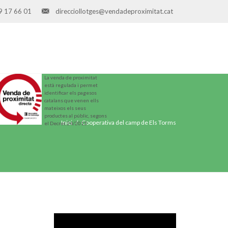
9 17 66 01
direcciollotges@vendadeproximitat.cat
La venda de proximitat
està regulada i permet
identificar els pagesos
catalans que venen ells
mateixos els seus
productes al públic, segons
Inici
Cooperativa del camp de Els Torms
el Decret 24/2013