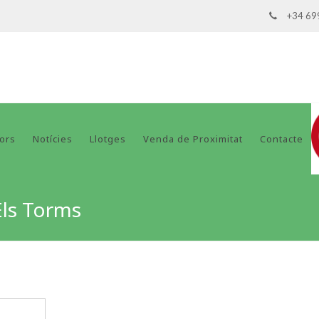
+34 69
dors
Notícies
Llotges
Venda de Proximitat
Contacte
Els Torms