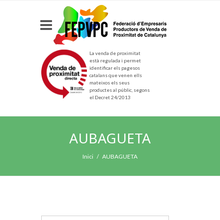
La venda de proximitat
està regulada i permet
identificar els pagesos
catalans que venen ells
mateixos els seus
productes al públic, segons
el Decret 24/2013
AUBAGUETA
Inici
AUBAGUETA